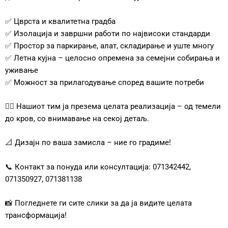
✅ Цврста и квалитетна градба
✅ Изолација и завршни работи по највисоки стандарди
✅ Простор за паркирање, алат, складирање и уште многу
✅ Летна кујна – целосно опремена за семејни собирања и
уживање
✅ Можност за прилагодување според вашите потреби
👷‍♂️ Нашиот тим ја презема целата реализација – од темели
до кров, со внимавање на секој детаљ.
📐 Дизајн по ваша замисла – ние го градиме!
📞 Контакт за понуда или консултација: 071342442,
071350927, 071381138
📸 Погледнете ги сите слики за да ја видите целата
трансформација!