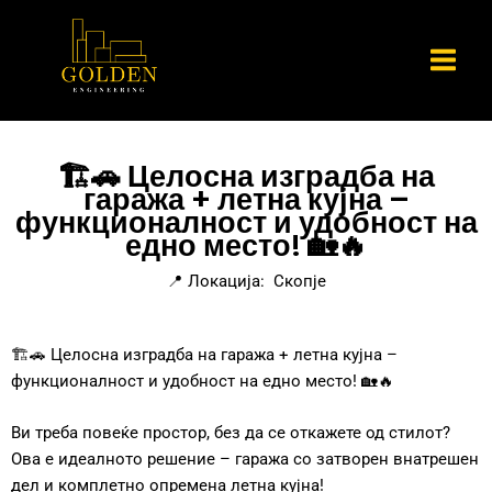
Skip
to
content
🏗️🚗 Целосна изградба на
гаража + летна кујна –
функционалност и удобност на
едно место! 🏡🔥
📍 Локација: Скопје
🏗️🚗 Целосна изградба на гаража + летна кујна –
функционалност и удобност на едно место! 🏡🔥
Ви треба повеќе простор, без да се откажете од стилот?
Ова е идеалното решение – гаража со затворен внатрешен
дел и комплетно опремена летна кујна!