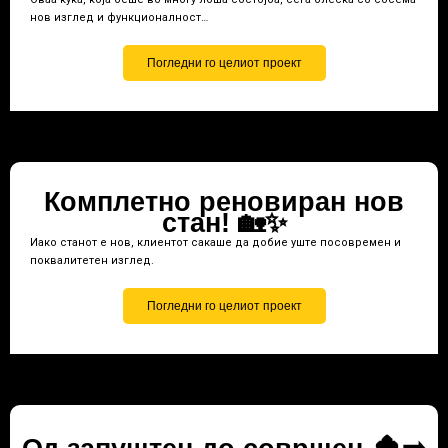
нов изглед и функционалност…
Погледни го целиот проект
Комплетно реновиран нов
стан! 🏡✨
Иако станот е нов, клиентот сакаше да добие уште посовремен и
поквалитетен изглед.
Погледни го целиот проект