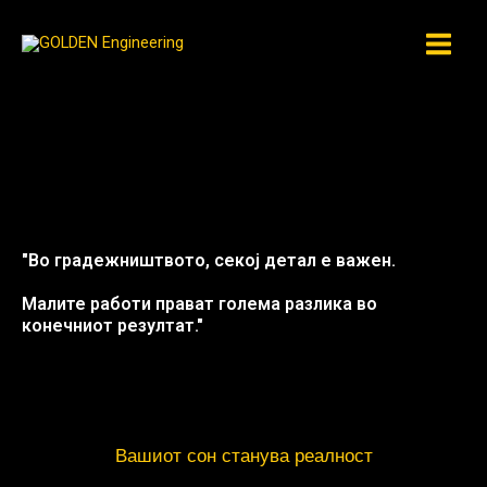
Skip
to
content
"Во градежништвото, секој детал е важен.
Малите работи прават голема разлика во
конечниот резултат."
Вашиот сон станува реалност