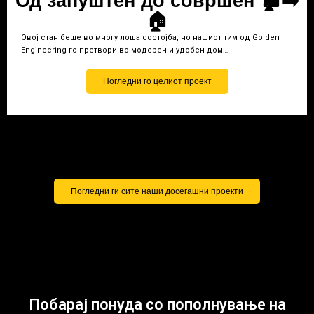
Од запуштен до совршен 🏚️➡️
🏠
Овој стан беше во многу лоша состојба, но нашиот тим од Golden
Engineering го претвори во модерен и удобен дом…
Погледни го целиот проект
Погледни ги сите наши досегашни проекти
Побарај понуда со пополнување на