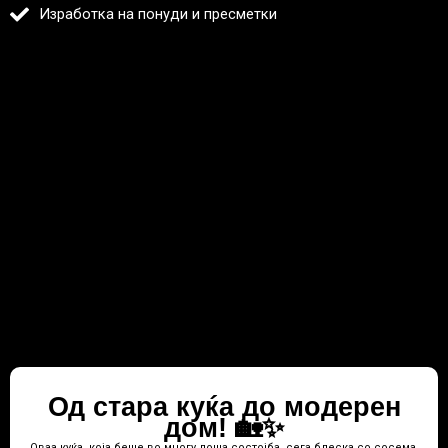
Изработка на понуди и пресметки
Од стара куќа до модерен
дом! 🏡✨
Оваа куќа, која беше во многу лоша состојба, сега блеска со сосема