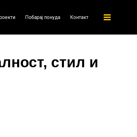
роекти
Побарај понуда
Контакт
лност, стил и