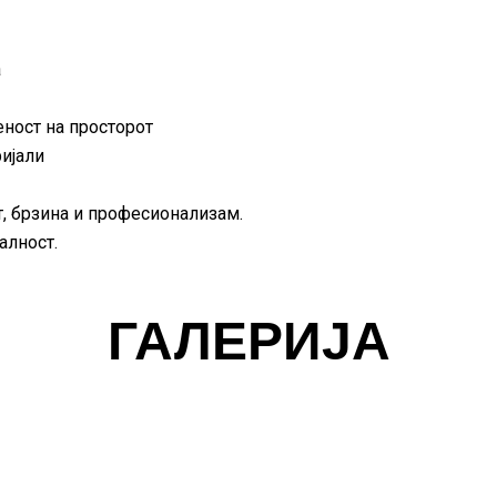
а
ност на просторот
ријали
ст, брзина и професионализам.
алност.
ГАЛЕРИЈА