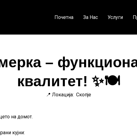
Почетна
За Нас
Услуги
П
о мерка – функциона
квалитет! ✨🍽️
📍 Локација: Скопје
цето на домот.
ани кујни: