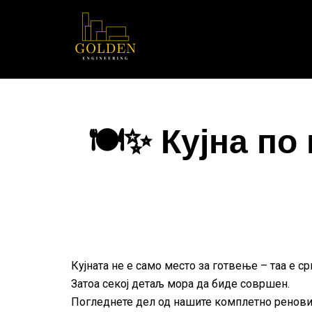
Skip
to
content
🍽️✨ Кујна п
Кујната не е само место за готвење – таа е ср
Затоа секој детаљ мора да биде совршен.
Погледнете дел од нашите комплетно реновир