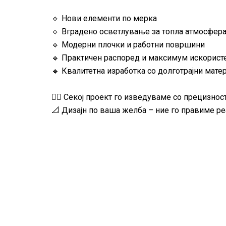
🔹 Нови елементи по мерка
🔹 Вградено осветлување за топла атмосфер
🔹 Модерни плочки и работни површини
🔹 Практичен распоред и максимум искористе
🔹 Квалитетна изработка со долготрајни мате
👷‍♂️ Секој проект го изведуваме со прецизно
📐 Дизајн по ваша желба – ние го правиме ре