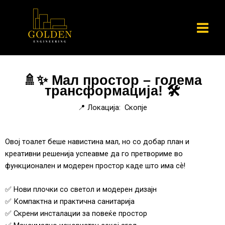
Skip
to
content
🚿✨ Мал простор – голема
трансформација! 🛠️
📍 Локација: Скопје
Овој тоалет беше навистина мал, но со добар план и
креативни решенија успеавме да го претвориме во
функционален и модерен простор каде што има сѐ!
✅ Нови плочки со светол и модерен дизајн
✅ Компактна и практична санитарија
✅ Скрени инсталации за повеќе простор