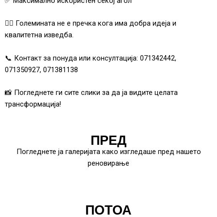
✅ Максимално искористен секој агол
👷‍♂️ Големината не е пречка кога има добра идеја и
квалитетна изведба.
📞 Контакт за понуда или консултација: 071342442,
071350927, 071381138
📸 Погледнете ги сите слики за да ја видите целата
трансформација!
ПРЕД
Погледнете ја галеријата како изгледаше пред нашето
реновирање
ПОТОА