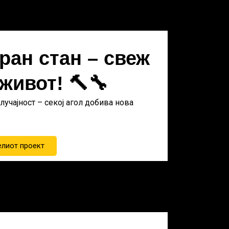
ран стан – свеж
 живот! 🔨🔧
лучајност – секој агол добива нова
елиот проект