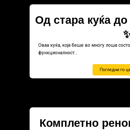
Од стара куќа до
Оваа куќа, која беше во многу лоша состо
функционалност…
Погледни го ц
Комплетно рено