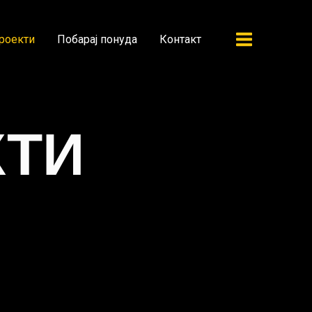
роекти
Побарај понуда
Контакт
КТИ