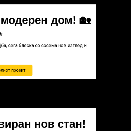
 модерен дом! 🏡
✨
јба, сега блеска со сосема нов изглед и
елиот проект
виран нов стан!