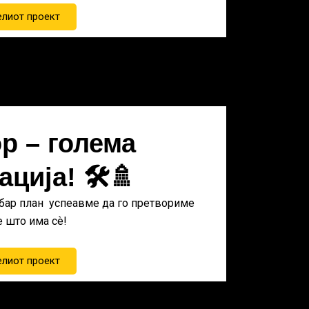
елиот проект
р – голема
ција! 🛠️🚿
обар план успеавме да го претвориме
 што има сѐ!
елиот проект