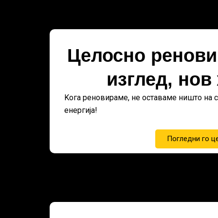
Целосно ренови
изглед, нов
Kога реновираме, не оставаме ништо на с
енергија!
Погледни го ц