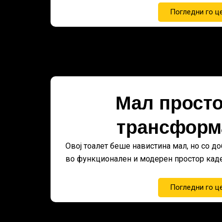
Погледни го ц
Мал просто
трансформа
Овој тоалет беше навистина мал, но со д
во функционален и модерен простор каде
Погледни го ц