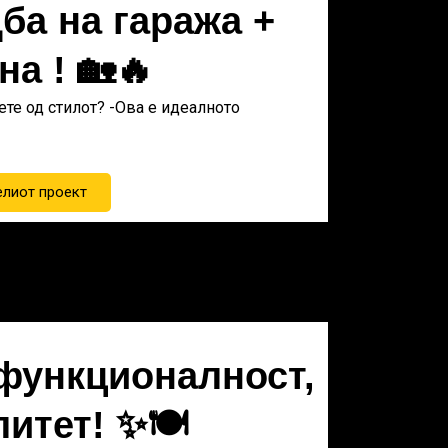
ба на гаража +
на ! 🏡🔥
ете од стилот? -Ова е идеалното
елиот проект
 функционалност,
литет! ✨🍽️