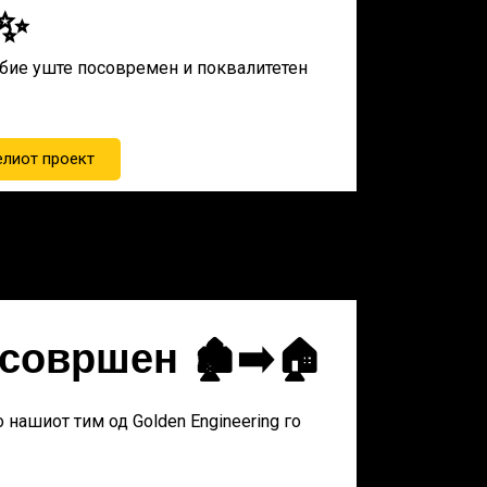
✨
обие уште посовремен и поквалитетен
елиот проект
совршен 🏚️➡️🏠
 нашиот тим од Golden Engineering го